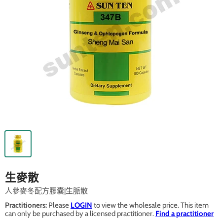
生麥散
人參麥冬配方膠囊|生脈散
Practitioners:
Please
LOGIN
to view the wholesale price. This item
can only be purchased by a licensed practitioner.
Find a practitioner