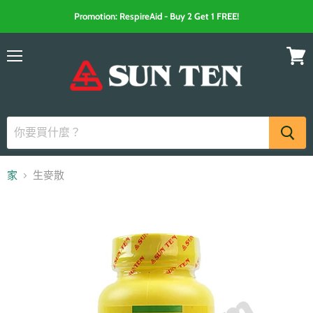
Promotion: RespireAid - Buy 2 Get 1 FREE!
選
查
單
看
購
物
車
家
生麥散