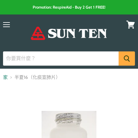
Promotion: RespireAid - Buy 2 Get 1 FREE!
選
查
單
看
購
物
車
家
半夏16（化痰宣肺片）