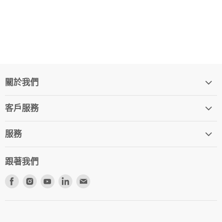
關於我們
Our Story
客戶服務
我們是誰
常問問題
我們的根源
服務
尋找從業者
聯絡我們
合約起草（名詞
船運
跟著我們
Herbal Dispensary
退貨和退款
在
在
在
在
在
太陽十忠誠獎勵計劃
Facebook
Instagram
Youtube
LinkedIn
電
提交回饋
上
上
上
上
子
找
找
找
找
郵