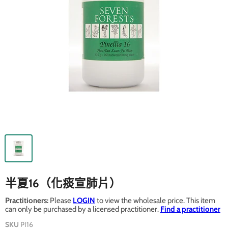
半夏16（化痰宣肺片）
Practitioners:
Please
LOGIN
to view the wholesale price. This item
can only be purchased by a licensed practitioner.
Find a practitioner
SKU
PI16